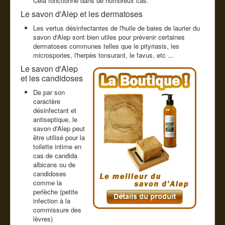
Cela fonctionne dans de nombreux cas.
Le savon d'Alep et les dermatoses
Les vertus désinfectantes de l'huile de baies de laurier du
savon d'Alep sont bien utiles pour prévenir certaines
dermatoses communes telles que le pityriasis, les
microspories, l'herpès tonsurant, le favus, etc ...
Le savon d'Alep
et les candidoses
De par son
caractère
désinfectant et
antiseptique, le
savon d'Alep peut
être utilisé pour la
toilette intime en
cas de candida
albicans ou de
candidoses
comme la
perlèche (petite
infection à la
commissure des
lèvres)