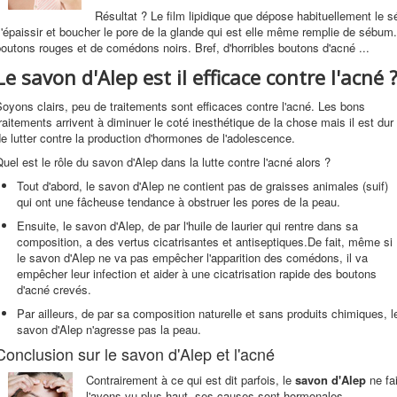
Résultat ? Le film lipidique que dépose habituellement le s
'épaissir et boucher le pore de la glande qui est elle même remplie de sébum
outons rouges et de comédons noirs. Bref, d'horribles boutons d'acné ...
Le savon d'Alep est il efficace contre l'acné 
oyons clairs, peu de traitements sont efficaces contre l'acné. Les bons
raitements arrivent à diminuer le coté inesthétique de la chose mais il est dur
e lutter contre la production d'hormones de l'adolescence.
uel est le rôle du savon d'Alep dans la lutte contre l'acné alors ?
Tout d'abord, le savon d'Alep ne contient pas de graisses animales (suif)
qui ont une fâcheuse tendance à obstruer les pores de la peau.
Ensuite, le savon d'Alep, de par l'huile de laurier qui rentre dans sa
composition, a des vertus cicatrisantes et antiseptiques.De fait, même si
le savon d'Alep ne va pas empêcher l'apparition des comédons, il va
empêcher leur infection et aider à une cicatrisation rapide des boutons
d'acné crevés.
Par ailleurs, de par sa composition naturelle et sans produits chimiques, l
savon d'Alep n'agresse pas la peau.
Conclusion sur le savon d'Alep et l'acné
Contrairement à ce qui est dit parfois, le
savon d'Alep
ne fai
l'avons vu plus haut, ses causes sont hormonales.