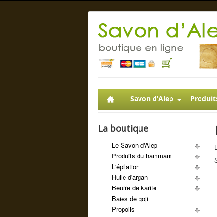
Savon d'Alep
Produit
La boutique
Le Savon d'Alep
L
Produits du hammam
S
L'épilation
Huile d'argan
Beurre de karité
Baies de goji
Propolis