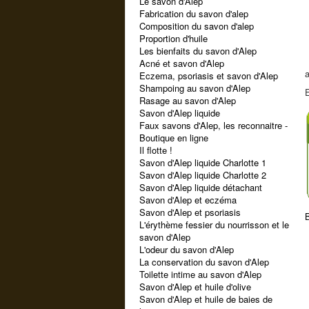
Le savon d'Alep
Fabrication du savon d'alep
Composition du savon d'alep
Proportion d'huile
Les bienfaits du savon d'Alep
Acné et savon d'Alep
a
Eczema, psoriasis et savon d'Alep
Shampoing au savon d'Alep
E
Rasage au savon d'Alep
Savon d'Alep liquide
Faux savons d'Alep, les reconnaitre -
Boutique en ligne
Il flotte !
Savon d'Alep liquide Charlotte 1
Savon d'Alep liquide Charlotte 2
Savon d'Alep liquide détachant
Savon d'Alep et eczéma
Savon d'Alep et psoriasis
L'érythème fessier du nourrisson et le
savon d'Alep
L'odeur du savon d'Alep
La conservation du savon d'Alep
Toilette intime au savon d'Alep
Savon d'Alep et huile d'olive
Savon d'Alep et huile de baies de