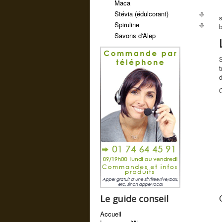
Maca
Stévia (édulcorant)
s
Spiruline
b
Savons d'Alep
S
t
d
Q
Le guide conseil
Accueil