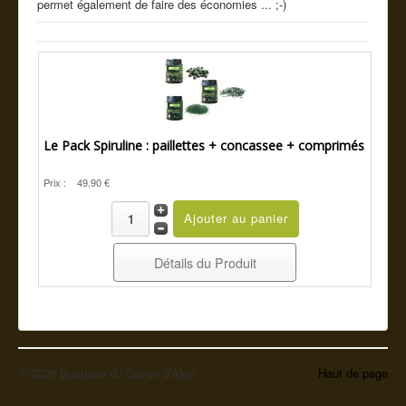
permet également de faire des économies ... ;-)
Cde tel
Guide conseil
Le Pack Spiruline : paillettes + concassee + comprimés
Prix :
49,90 €
Détails du Produit
© 2026 Boutique du Savon d'Alep
Haut de page