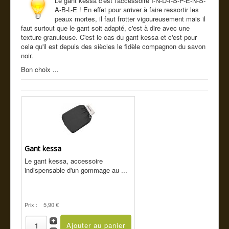
Le gant kessa c'est l'accessoire I-N-D-I-S-P-E-N-S-
Cde tel
A-B-L-E ! En effet pour arriver à faire ressortir les
peaux mortes, il faut frotter vigoureusement mais il
Guide conseil
faut surtout que le gant soit adapté, c'est à dire avec une
texture granuleuse. C'est le cas du gant kessa et c'est pour
cela qu'il est depuis des siècles le fidèle compagnon du savon
noir.
Bon choix ...
Gant kessa
Le gant kessa, accessoire
indispensable d'un gommage au ...
Prix :
5,90 €