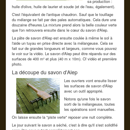
sa production :
huile d'olive, huile de laurier et soude (et de l'eau, également).
C'est l'équivalent de l'antique chaudron. Sauf que le touillage
du mélange se fait par des pales automatiques. Cela dure une
douzaine d'heures.La mixture prend alors la belle couleur verte
que l'on retrouvera ensuite dans le cœur du savon d'Alep.
La pâte de savon d'Alep est ensuite coulée à même le sol à
l'aide un tuyau en prise directe avec la mélangeuse. Cela se
fait sur de grandes longueurs et largeurs, comme vous pouvez
le voir sur la vidéo. Le savon d'Alep peut être répandu sur des
surfaces de 400 m² et plus (40 m x 10m). Cf vidéo et première
photo.
La découpe du savon d'Alep
Les ouvriers vont ensuite lisser
les surfaces de savon d'Alep
avec un outil approprié.
Notons qu'une fois le savon
sorti de la mélangeuse, toutes
les opérations sont manuelles.
On laisse ensuite la "piste verte" reposer une nuit complète.
Le jour suivant le savon a séché, c'est à dire qu'il s'est solidifié