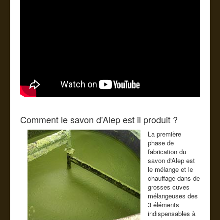
Comment le savon d'Alep est il produit ?
La première
phase de
fabrication du
savon d'Alep est
le mélange et le
chauffage dans de
grosses cuves
mélangeuses des
3 éléments
indispensables à