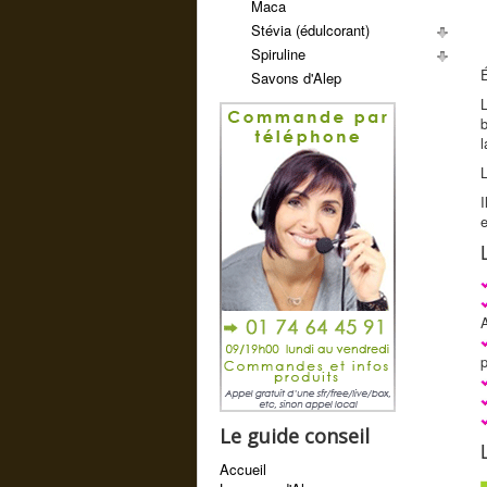
Maca
Stévia (édulcorant)
Spiruline
É
Savons d'Alep
L
b
l
I
p
Le guide conseil
Accueil