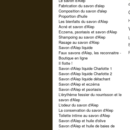
Le savon d'Alep
d
Fabrication du savon d'alep
Composition du savon d'alep
Proportion d'huile
H
Les bienfaits du savon d'Alep
Acné et savon d'Alep
Eczema, psoriasis et savon d'Alep
Shampoing au savon d'Alep
Rasage au savon d'Alep
Savon d'Alep liquide
Faux savons d'Alep, les reconnaitre -
Boutique en ligne
Il flotte !
Savon d'Alep liquide Charlotte 1
Savon d'Alep liquide Charlotte 2
Savon d'Alep liquide détachant
Savon d'Alep et eczéma
Savon d'Alep et psoriasis
L'érythème fessier du nourrisson et le
savon d'Alep
L'odeur du savon d'Alep
La conservation du savon d'Alep
Toilette intime au savon d'Alep
Savon d'Alep et huile d'olive
Savon d'Alep et huile de baies de