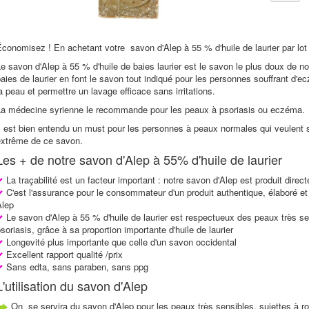
conomisez ! En achetant votre savon d'Alep à 55 % d'huile de laurier par lot
e savon d'Alep à 55 % d'huile de baies laurier est le savon le plus doux de no
aies de laurier en font le savon tout indiqué pour les personnes souffrant d'e
a peau et permettre un lavage efficace sans irritations.
La médecine syrienne le recommande pour les peaux à psoriasis ou eczéma.
l est bien entendu un must pour les personnes à peaux normales qui veulent se 
extrême de ce savon.
Les + de notre savon d'Alep à 55% d'huile de laurier
La traçabilité est un facteur important : notre savon d'Alep est produit direc
C'est l'assurance pour le consommateur d'un produit authentique, élaboré et 
Alep
Le savon d'Alep à 55 % d'huile de laurier est respectueux des peaux très 
soriasis, grâce à sa proportion importante d'huile de laurier
Longevité plus importante que celle d'un savon occidental
Excellent rapport qualité /prix
Sans edta, sans paraben, sans ppg
L'utilisation du savon d'Alep
On se servira du savon d'Alep pour les peaux très sensibles, sujettes à rou